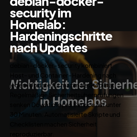
debian-docker-
security im
Homelab:
Hardeningschritte
nach Updates
debian-docker-security kombiniert
Host- und Container-Hardening nach
jedem Update für maximale Stabilität.
Regelmäßige Sicherheitsüberprüfungen
senken Downtime pro Service auf unter
30 Minuten. Automatisierte Skripte und
Checklisten machen Sicherheit
reproduzierbar.