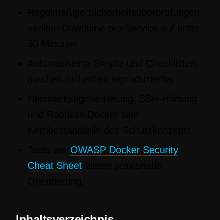
Regelmäßige Sicherheitsüberprüfungen
senken Downtime pro Service auf unter
30 Minuten.
Automatisierte Skripte und Checklisten
machen Sicherheit reproduzierbar.
Netzwerksegmentierung, SSH-Härtung
und Rootless Docker sind
Kernbestandteile des Schutzkonzepts.
Tools wie
OWASP Docker Security
Cheat Sheet
bieten praxisnahe
Orientierung.
Inhaltsverzeichnis