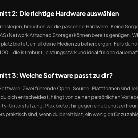
itt 2: Die richtige Hardware auswählen
r loslegen, brauchen wir die passende Hardware. Keine Sorge, 
NAS (Network Attached Storage) können bereits genügen. Wich
platz bietet, um all deine Medien zu beherbergen. Falls du no
400 – die ist robust, leistungsstark und ideal für den dauerha
itt 3: Welche Software passt zu dir?
Software: Zwei führende Open-Source-Plattformen sind Jellyf
du dich entscheidest, hängt von deinen persönlichen Vorlieben a
y-Unterstützung. Plex bietet hingegen eine benutzerfreundl
s praktisch sind, wenn du bereit bist, ein wenig dafür zu zahl
itt 4: Installation leicht gemacht