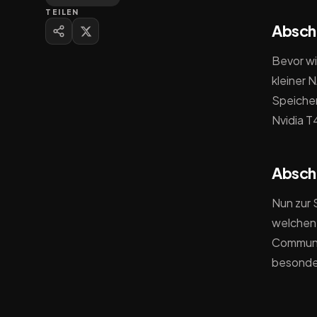
TEILEN
Abschn
Bevor wi
kleiner 
Speicher
Nvidia T
Abschn
Nun zur 
welchen 
Communit
besonder
Abschn