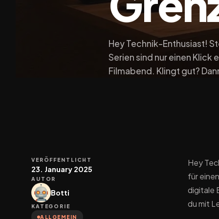
Gren
Hey Technik-Enthusiast! Stel
Serien sind nur einen Klick 
Filmabend. Klingt gut? Dann
VERÖFFENTLICHT
Hey Techn
23. January 2025
für eine
AUTOR
digitale
Botti
du mit L
KATEGORIE
ALLGEMEIN