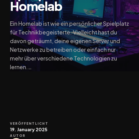
Homelab
Ein Homelab ist wie ein persönlicher Spielplatz
für Technikbegeisterte. Vielleicht hast du
davon geträumt, deine eigenen Server und
Netzwerke zu betreiben oder einfach nur
mehr über verschiedene Technologien zu
lernen.…
VERÖFFENTLICHT
19. January 2025
AUTOR