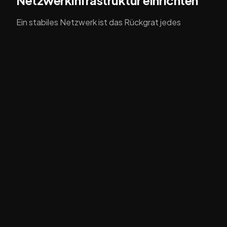
Ein stabiles Netzwerk ist das Rückgrat jedes
Homelabs. Beginne mit einem soliden Router, der
deine Anforderungen erfüllt. Ein Gigabit-Switch
kann ebenfalls eine sinnvolle Investition sein, um die
Geschwindigkeit und Zuverlässigkeit deines
Netzwerks zu verbessern. Überlege dir auch, ob du
das Netzwerk segmentieren möchtest, um
verschiedene Testumgebungen zu schaffen und die
Sicherheit zu erhöhen.
Softwarelösungen und
Virtualisierung
Die Wahl der richtigen Softwarelösungen ist
entscheidend für den Erfolg deines Homelabs.