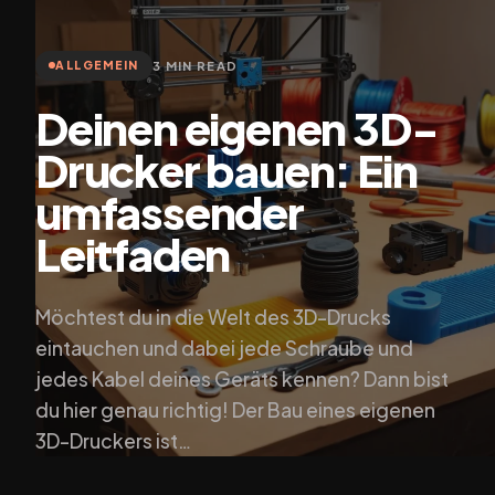
3 MIN READ
ALLGEMEIN
Deinen eigenen 3D-
Drucker bauen: Ein
umfassender
Leitfaden
Möchtest du in die Welt des 3D-Drucks
eintauchen und dabei jede Schraube und
jedes Kabel deines Geräts kennen? Dann bist
du hier genau richtig! Der Bau eines eigenen
3D-Druckers ist…