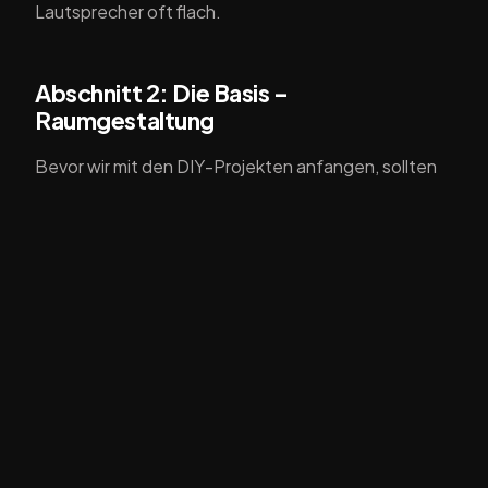
Lautsprecher oft flach.
Abschnitt 2: Die Basis –
Raumgestaltung
Bevor wir mit den DIY-Projekten anfangen, sollten
wir uns über die Gestaltung deines Raumes
unterhalten. Vermeide glatte, harte Oberflächen,
die Schall reflektieren können, und entscheide dich
stattdessen für Möbel und Textilien, die den Klang
dämpfen. Teppiche, Vorhänge und Polstermöbel
sind hier Gold wert!
Abschnitt 3: DIY-Akustikpaneele
Eine der effektivsten Lösungen, um die Akustik zu