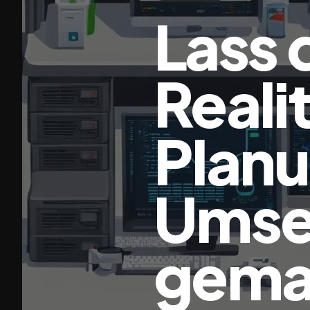
Lass 
Reali
Plan
Umset
gema