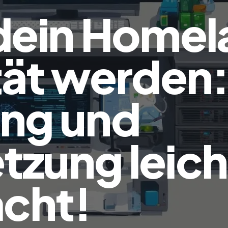
dein Homel
tät werden
ung und
zung leich
cht!