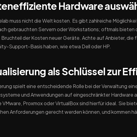
teneffiziente Hardware auswä
lab muss nicht die Welt kosten. Es gibt zahlreiche Möglichk
ch gebrauchten Servern oder Workstations; oftmals bieten d
 Bruchteil der Kosten neuer Geräte. Achte auf Anbieter, die f
ty-Support-Basis haben, wie etwa Dell oder HP.
ualisierung als Schlüssel zur Eff
sierung spielt eine entscheidende Rolle bei der Verwaltung ein
systeme und Anwendungen auf eingeschränkter Hardware ausz
e VMware, Proxmox oder VirtualBox sind hierfür ideal. Sie bie
chen Anforderungen gerecht werden können, und kommen häuf
tieg erleichtern.