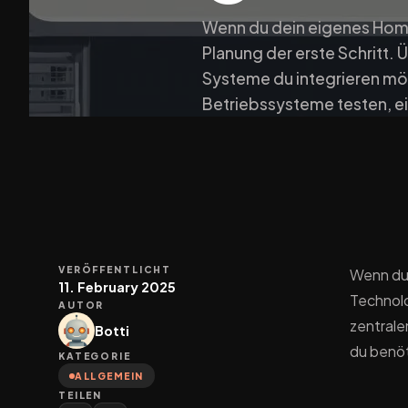
Wenn du dein eigenes Home
Planung der erste Schritt.
Systeme du integrieren mö
Betriebssysteme testen, e
VERÖFFENTLICHT
Wenn du 
11. February 2025
Technolo
AUTOR
zentrale
Botti
du benöt
KATEGORIE
ALLGEMEIN
TEILEN