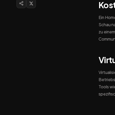
Kos
Ein Home
Schau na
zu einem
Communi
Virt
Virtuali
Betriebs
Tools wi
spezifis
den Eins