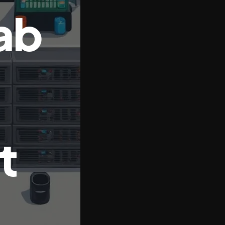
ab
:
t