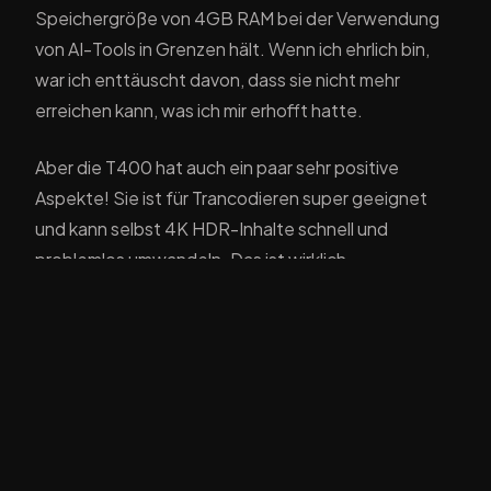
Speichergröße von 4GB RAM bei der Verwendung
von AI-Tools in Grenzen hält. Wenn ich ehrlich bin,
war ich enttäuscht davon, dass sie nicht mehr
erreichen kann, was ich mir erhofft hatte.
Aber die T400 hat auch ein paar sehr positive
Aspekte! Sie ist für Trancodieren super geeignet
und kann selbst 4K HDR-Inhalte schnell und
problemlos umwandeln. Das ist wirklich
beeindruckend!
Um Jallyfin auf meiner NAS installiert zu haben, habe
ich mich an die Installation über Docker gewandt.
Nach einigen Probierungen gelang es mir schließlich,
die GPU korrekt zu konfigurieren und somit das
Trancodieren mit dem Nvidia-Grafikprozessor zu