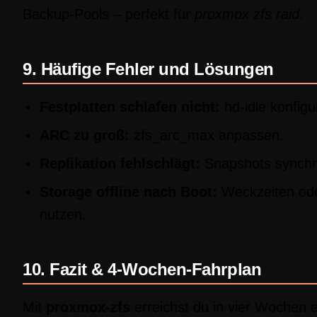
Backup-Pools – perfekt für
proxmox zfs raid
.
9. Häufige Fehler und Lösungen
Festplatten schlafen nicht:
hd-idle konfigu
ARC zu groß:
zfs_arc_max anpassen.
Replikation fehlschlägt:
Snapshots synchro
Storage offline nach Boot:
Weckzeiten ode
nutzen.
10. Fazit & 4-Wochen-Fahrplan
Mit
proxmox-zfs
erreichst du in vier Wochen e