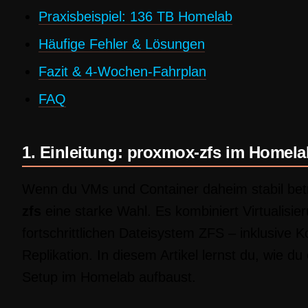
Praxisbeispiel: 136 TB Homelab
Häufige Fehler & Lösungen
Fazit & 4-Wochen-Fahrplan
FAQ
1. Einleitung: proxmox-zfs im Homela
Wenn du VMs und Container daheim stabil betre
zfs
eine starke Wahl. Es kombiniert Virtualisie
fortschrittlichen Dateisystem ZFS – inklusive
Replikation. In diesem Artikel lernst du, wie d
Setup im Homelab aufbaust.