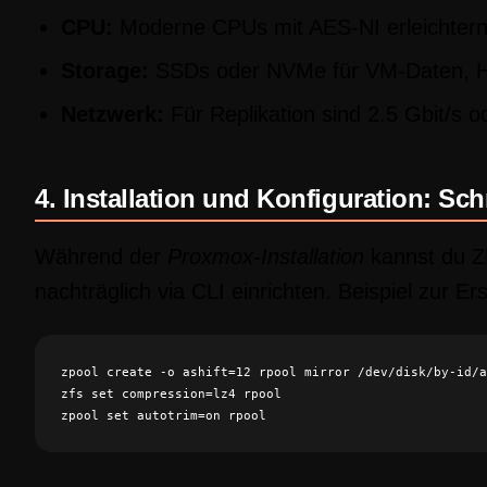
CPU:
Moderne CPUs mit AES-NI erleichter
Storage:
SSDs oder NVMe für VM-Daten, H
Netzwerk:
Für Replikation sind 2.5 Gbit/s o
4. Installation und Konfiguration: Schri
Während der
Proxmox-Installation
kannst du ZF
nachträglich via CLI einrichten. Beispiel zur Er
zpool create -o ashift=12 rpool mirror /dev/disk/by-id/a
zfs set compression=lz4 rpool
