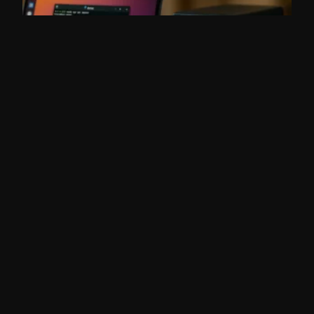
HOMELAB
Wenn ein Container-Update den
Kernel überholt
AUG 2026