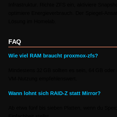
Infrastruktur. Richte ZFS ein, aktiviere Snapsh
optimiere Energieverbrauch. Der Spiegel-Ansatz
Lösung im Homelab.
FAQ
Wie viel RAM braucht proxmox-zfs?
Mindestens 32 GB sollten es sein, 64 GB oder 
VM-Nutzung empfehlenswert.
Wann lohnt sich RAID-Z statt Mirror?
Ab etwa fünf bis sieben Platten, wenn du Speic
Einfachheit stellst.