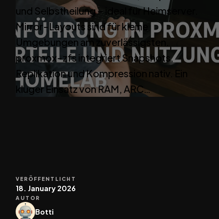
und Selbstheilung – ideal für Heimserver.
Mirror-Layouts sind für kleine
Umgebungen am zuverlässigsten.
proxmox-zfs integriert Snapshots,
Replikation und Kompression nativ. Ein
kluger Einsatz von RAM, ARC…
VERÖFFENTLICHT
18. January 2026
AUTOR
Botti