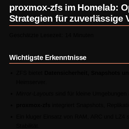
proxmox-zfs im Homelab: Op
Strategien für zuverlässige
Geschätzte Lesezeit: 14 Minuten
Wichtigste Erkenntnisse
ZFS bietet
Datensicherheit, Snapshots un
Heimserver.
Mirror-Layouts
sind für kleine Umgebungen 
proxmox-zfs
integriert Snapshots, Replikat
Ein kluger Einsatz von RAM, ARC und LZ4 s
Stabilität.