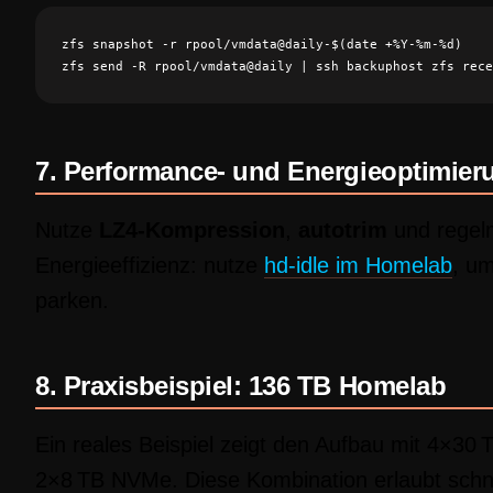
zfs snapshot -r rpool/vmdata@daily-$(date +%Y-%m-%d)

7. Performance- und Energieoptimier
Nutze
LZ4-Kompression
,
autotrim
und rege
Energieeffizienz: nutze
hd-idle im Homelab
, um
parken.
8. Praxisbeispiel: 136 TB Homelab
Ein reales Beispiel zeigt den Aufbau mit 4×30
2×8 TB NVMe. Diese Kombination erlaubt schn