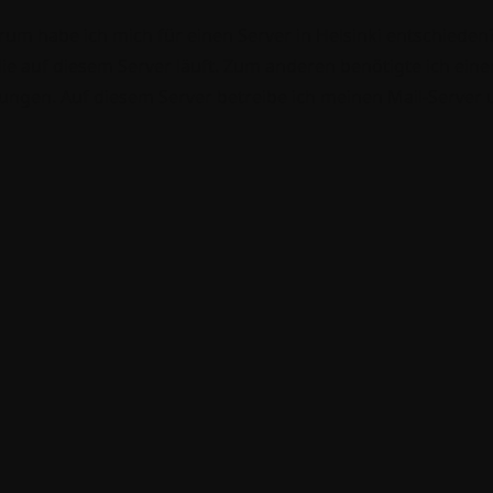
um habe ich mich für einen Server in Helsinki entschieden?
die auf diesem Server läuft. Zum anderen benötigte ich ei
gen. Auf diesem Server betreibe ich meinen Mail-Server u
dene Container. Darüber hinaus fungiert er als DNS-Server, spe
gesamten Homelab spielt.
h ist die Entfernung zwischen Nürnberg und Helsinki nicht z
e Anforderungen ist die Latenz vollkommen akzeptabel. Die
 Verzögerung, aber dank einer soliden Netzwerkinfrastrukt
hend.
t bin ich sehr zufrieden mit meinem Abenteuer in der Cloud
en und zu optimieren, und ich bin gespannt darauf, wie si
 nächsten Update!