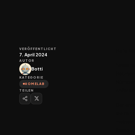
VERÖFFENTLICHT
Hallo lie
7. April 2024
AUTOR
heute mö
Botti
Hetzner-
KATEGORIE
Nürnberg
HOMELAB
Anforde
TEILEN
Der erst
die mir 
meinem H
Ressour