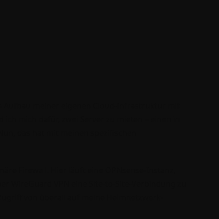
 Aufbau meiner eigenen Cloud-Infrastruktur mit 
ch mich dafür, zwei Server zu mieten – einen in 
un, das hat mit meinen spezifischen 
märe Firewall. Hier läuft eine OPNsense-Instanz, 
über WireGuard VPN eine Site-to-Site-Verbindung zu 
ugriff von überall auf meine Heimnetzwerk-