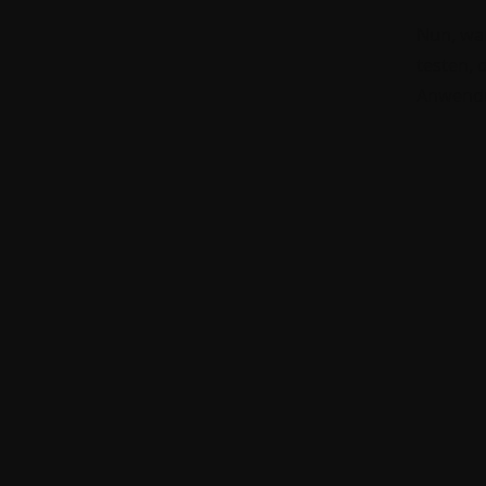
Nun, war
testen, 
Anwendun
verschie
meinem 
Natürlic
für mein
gewissen
ausreic
Insgesam
aufzubau
werden.
Bis zum