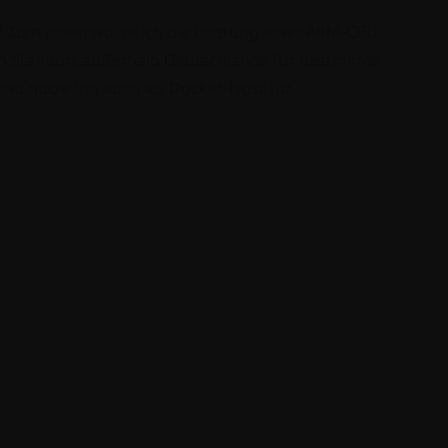
 Zum einen wollte ich die Leistung einer ARM-CPU 
nen Standort außerhalb Deutschlands für bestimmte 
nd nutze ihn auch als Docker-Host für 
ziell als Pi-Hole, das eine zentrale Rolle in 
u übersehen, und ja, die Latenz ist spürbar. Doch 
 Distanz zwischen den Servern führt zu einer 
ur ist die Leistung immer noch mehr als 
. Es war spannend, diese Infrastruktur 
ch meine Cloud-Server in Zukunft bewähren 