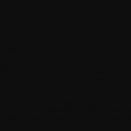
be Leser,
chte ich euch von meinem aktuellen Projekt erzählen: dem
Servern. Nach einiger Recherche und Überlegung entschied i
 und einen weiteren in Helsinki. Warum diese Standorte? N
rungen zu tun.
e Server, der stolz in Nürnberg steht, fungiert als meine pri
nicht nur Sicherheit bietet, sondern auch die Möglichkeit, 
omelab herzustellen. Das ermöglicht mir einen sicheren Z
cen.