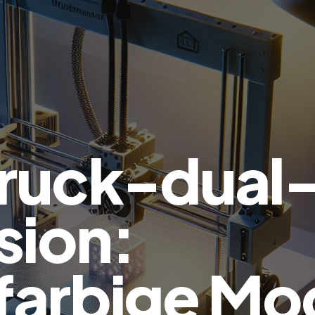
ruck-dual
sion:
arbige Mo