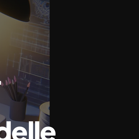
-
delle