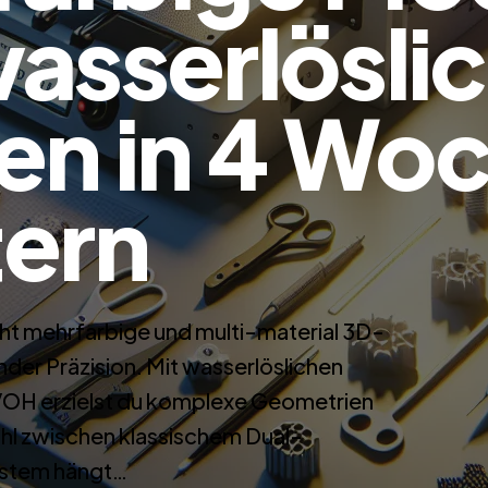
asserlösli
en in 4 Wo
tern
ht mehrfarbige und multi-material 3D-
der Präzision. Mit wasserlöslichen
VOH erzielst du komplexe Geometrien
hl zwischen klassischem Dual-
stem hängt…