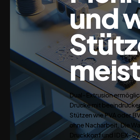
und w
Stütz
meis
Dual-Extrusion ermöglic
Drucke mit beeindrucken
Stützen wie PVA oder B
ohne Nacharbeit. Die Wa
Druckkopf und IDEX-Sy