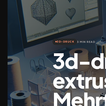
3 MIN READ
3D-DRUCK
3d-d
extru
Mehrf