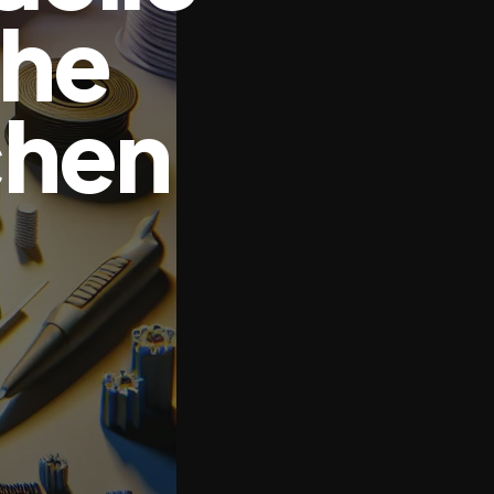
che
chen