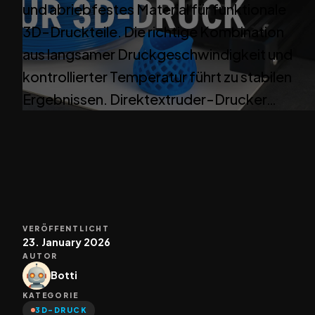
und abriebfestes Material für funktionale
3D-Druckteile. Die richtige Kombination
aus langsamer Druckgeschwindigkeit und
kontrollierter Temperatur führt zu stabilen
Ergebnissen. Direktextruder-Drucker…
VERÖFFENTLICHT
23. January 2026
AUTOR
Botti
KATEGORIE
3D-DRUCK