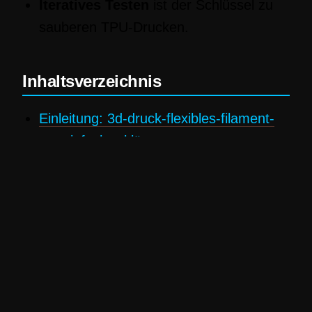
Iteratives Testen
ist der Schlüssel zu
sauberen TPU-Drucken.
Inhaltsverzeichnis
Einleitung: 3d-druck-flexibles-filament-
tpu einfach erklärt
Grundlagen: TPU Eigenschaften,
Materialkunde und Alternativen
Vorbereitung: 3D-Drucker Vorbereitung
TPU
Drucktechniken: TPU
Druckeinstellungen