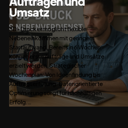
Aufträgen und
Umsatz
3D-Druck ermöglicht flexible
Nebeneinkommen mit geringem
Startaufwand. Bereits in 6 Wochen
können erste Aufträge und Umsätze
erzielt werden. Strategischer
Wochenplan: Von Ideenfindung bis
Auftragserfüllung. Datenorientierte
Optimierung sorgt für nachhaltigen
Erfolg.…