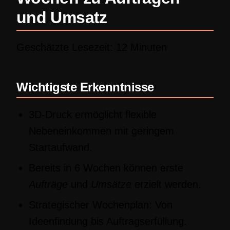
und Umsatz
Geschätzte Lesezeit: 12 Minuten
Wichtigste Erkenntnisse
3D-Druck ermöglicht flexible
Nebeneinkommen mit geringem
Startaufwand.
Bereits in 6 Wochen können erste
Aufträge
und
Umsätze
erzielt werden.
Strategischer Wochenplan: Von
Ideenfindung bis Auftragserfüllung.