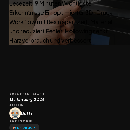
Lesezeit: 9 Minuten Wichtigste
Erkenntnisse Ein optimierter 3D-Druck-
Workflow mit Resin spart Zeit, Material
und reduziert Fehler. Hollowing senkt
Harzverbrauch und verbessert
VERÖFFENTLICHT
13. January 2026
AUTOR
Botti
KATEGORIE
3D-DRUCK