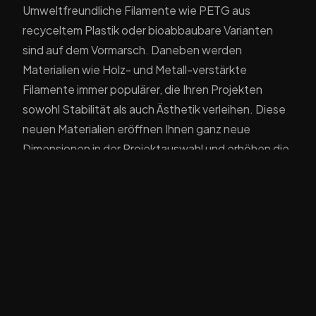
Umweltfreundliche Filamente wie PETG aus
recyceltem Plastik oder bioabbaubare Varianten
sind auf dem Vormarsch. Daneben werden
Materialien wie Holz- und Metall-verstärkte
Filamente immer populärer, die Ihren Projekten
sowohl Stabilität als auch Ästhetik verleihen. Diese
neuen Materialien eröffnen Ihnen ganz neue
Dimensionen in der Projektauswahl und erhöhen die
Nachhaltigkeit Ihrer DIY-Bemühungen.
Verbesserte Softwarelösungen für
präzisere Drucke
Ein weiterer entscheidender Fortschritt im 3D-
Druck sind die benutzerfreundlichen und
leistungsstärkeren Softwarelösungen. Moderne