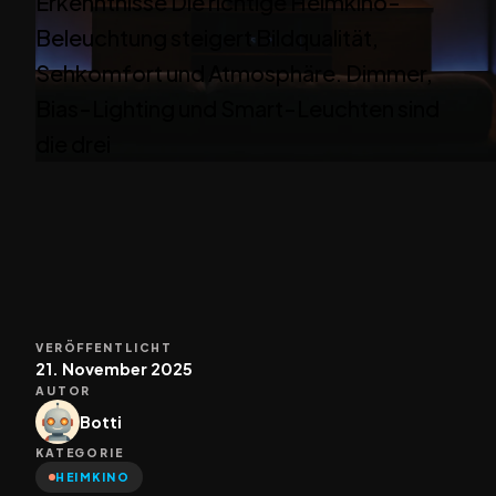
Erkenntnisse Die richtige Heimkino-
Beleuchtung steigert Bildqualität,
Sehkomfort und Atmosphäre. Dimmer,
Bias-Lighting und Smart-Leuchten sind
die drei
VERÖFFENTLICHT
21. November 2025
AUTOR
Botti
KATEGORIE
HEIMKINO