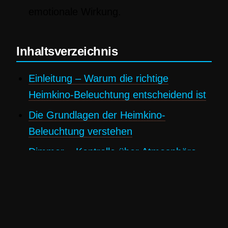
emotionale Wirkung.
Inhaltsverzeichnis
Einleitung – Warum die richtige
Heimkino-Beleuchtung entscheidend ist
Die Grundlagen der Heimkino-
Beleuchtung verstehen
Dimmer – Kontrolle über Atmosphäre
und Energieverbrauch
Bias-Lighting – Kontrast, Immersion und
Augenschonung
Smart-Leuchten – Dynamische