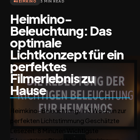
3 MIN READ
HEIMKINO
Heimkino-
Beleuchtung: Das
optimale
Lichtkonzept für ein
perfektes
Filmerlebnis zu
Hause
Heimkino-Beleuchtung: In 3 Wochen zur
perfekten Lichtstimmung Geschätzte
Lesezeit: 8 Minuten Wichtigste