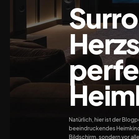
Surr
Herzs
perf
Heimk
Natürlich, hier ist der Blo
beeindruckendes Heimkinoe
Bildschirm, sondern vor a