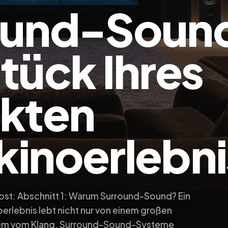
ound-Sound
tück Ihres
ekten
inoerlebni
gpost: Abschnitt 1: Warum Surround-Sound? Ein
rlebnis lebt nicht nur von einem großen
llem vom Klang. Surround-Sound-Systeme