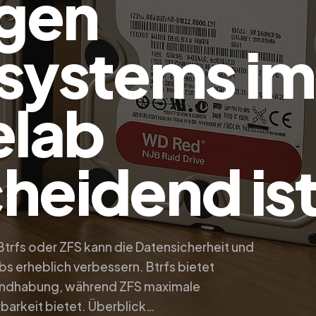
igen
systems im
lab
heidend is
Btrfs oder ZFS kann die Datensicherheit und
 erheblich verbessern. Btrfs bietet
 Handhabung, während ZFS maximale
rbarkeit bietet. Überblick…